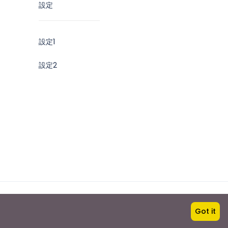
設定
設定1
設定2
123 Travels (Private) Limited
Got it