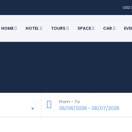
USD
HOME
HOTEL
TOURS
SPACE
CAR
EV
From - To
08/06/2026
08/07/2026
-