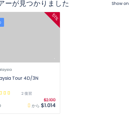
ツアーが見つかりました
Show on
51%
の
laysia
aysia Tour 4D/3N
2 復習
$2.100
$1.014
D
から