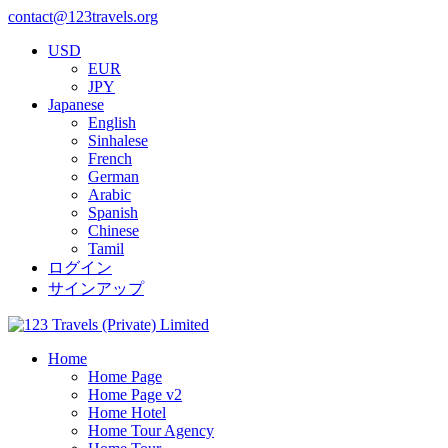
contact@123travels.org
USD
EUR
JPY
Japanese
English
Sinhalese
French
German
Arabic
Spanish
Chinese
Tamil
ログイン
サインアップ
Home
Home Page
Home Page v2
Home Hotel
Home Tour Agency