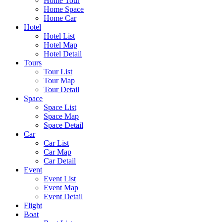
Home Tour
Home Space
Home Car
Hotel
Hotel List
Hotel Map
Hotel Detail
Tours
Tour List
Tour Map
Tour Detail
Space
Space List
Space Map
Space Detail
Car
Car List
Car Map
Car Detail
Event
Event List
Event Map
Event Detail
Flight
Boat