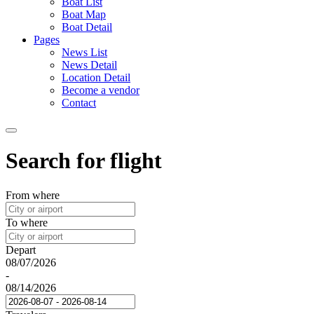
Boat List
Boat Map
Boat Detail
Pages
News List
News Detail
Location Detail
Become a vendor
Contact
Search for flight
From where
To where
Depart
08/07/2026
-
08/14/2026